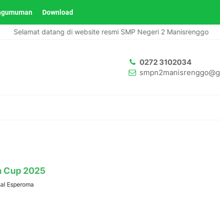
ngumuman
Download
Selamat datang di website resmi SMP Negeri 2 Manisrenggo
0272 3102034
smpn2manisrenggo@g
m Cup 2025
sal Esperoma