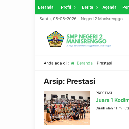
Beranda
Profil
Berita
Agenda
Pe
Selamat datang di website resmi SMP Negeri 2 Manisrenggo
Sabtu, 08-08-2026
Anda ada di :
Beranda
-
Prestasi
Arsip:
Prestasi
PRESTASI
Juara 1 Kodi
Diraih oleh :
Tim Fut